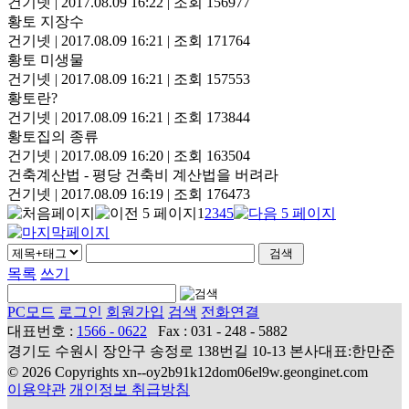
건기넷
|
2017.08.09 16:22
|
조회 156977
황토 지장수
건기넷
|
2017.08.09 16:21
|
조회 171764
황토 미생물
건기넷
|
2017.08.09 16:21
|
조회 157553
황토란?
건기넷
|
2017.08.09 16:21
|
조회 173844
황토집의 종류
건기넷
|
2017.08.09 16:20
|
조회 163504
건축계산법 - 평당 건축비 계산법을 버려라
건기넷
|
2017.08.09 16:19
|
조회 176473
1
2
3
4
5
목록
쓰기
PC모드
로그인
회원가입
검색
전화연결
대표번호 :
1566 - 0622
Fax : 031 - 248 - 5882
경기도 수원시 장안구 송정로 138번길 10-13 본사대표:한만준
© 2026 Copyrights xn--oy2b91k12dom06el9w.geonginet.com
이용약관
개인정보 취급방침