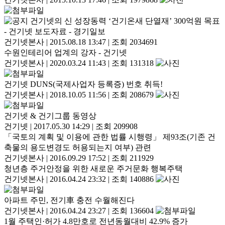
건기넷의 신 성장동력 ‘건기온새 단열재’ 300억원 목표
- 건기넷 보도자료 - 경기일보
건기넷본사
|
2015.08.18 13:47
|
조회 2034691
수원인테리어 업계의 강자 - 건기넷
건기넷본사
|
2020.03.24 11:43
|
조회 131318
건기넷 DUNS(국제사업자 등록증) 번호 취득!
건기넷본사
|
2018.10.05 11:56
|
조회 208679
건기넷 & 건기그룹 동영상
건기넷
|
2017.05.30 14:29
|
조회 209908
「국토의 계획 및 이용에 관한 법률 시행령」 제93조(기존 건
축물의 용도변경도 허용되는지 여부) 관련
건기넷본사
|
2016.09.29 17:52
|
조회 211929
청년층 주거안정을 위한 새로운 주거문화 행복주택
건기넷본사
|
2016.04.24 23:32
|
조회 140886
아파트 주민, 전기車 충전 수월해진다
건기넷본사
|
2016.04.24 23:27
|
조회 136604
1월 주택인·허가 4.8만호로 전년동월대비 42.9% 증가