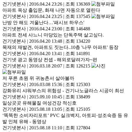
건기넷본사
|
2016.04.24 23:26
|
조회 136369
아파트 옥상 출입문, 화재 나면 자동으로 열린다
건기넷본사
|
2016.04.24 23:25
|
조회 137545
난방 안 해도 겨울난다…'패시브 하우스'
건기넷본사
|
2016.04.24 23:00
|
조회 146488
아파트 전세 사느니 마당있는 단독주택 살고싶다.
건기넷본사
|
2016.04.20 13:48
|
조회 134220
목재의 재발견, 아파트도 짓는다..10층 '나무 아파트' 등장
건기넷본사
|
2016.04.20 13:41
|
조회 141891
건기넷 광고 동영상 컨셉 - 해외로달려가자~편
건기넷본사
|
2016.03.18 20:07
|
조회 126215
저 푸른 초원 위 귀농촌서 살아볼까
건기넷본사
|
2016.03.08 15:36
|
조회 125303
강화유리 샤워부스의 위험성 - 건기나노글라스 시공이 최선
건기넷본사
|
2015.09.10 10:45
|
조회 138499
일상곳곳 유해물질 여성건강 적신호
건기넷본사
|
2015.08.18 13:05
|
조회 125105
‘똑똑한 소비자리포트’ PVC 실크벽지, 아토피·성조숙증 등 유
발 인체 유해 - 동영상
건기넷본사
|
2015.08.18 11:10
|
조회 127804