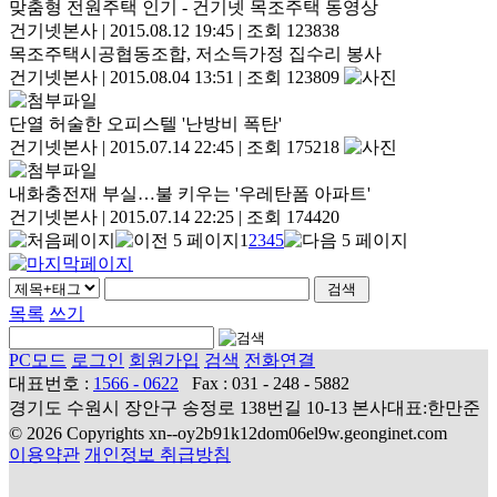
맞춤형 전원주택 인기 - 건기넷 목조주택 동영상
건기넷본사
|
2015.08.12 19:45
|
조회 123838
목조주택시공협동조합, 저소득가정 집수리 봉사
건기넷본사
|
2015.08.04 13:51
|
조회 123809
단열 허술한 오피스텔 '난방비 폭탄'
건기넷본사
|
2015.07.14 22:45
|
조회 175218
내화충전재 부실…불 키우는 '우레탄폼 아파트'
건기넷본사
|
2015.07.14 22:25
|
조회 174420
1
2
3
4
5
목록
쓰기
PC모드
로그인
회원가입
검색
전화연결
대표번호 :
1566 - 0622
Fax : 031 - 248 - 5882
경기도 수원시 장안구 송정로 138번길 10-13 본사대표:한만준
© 2026 Copyrights xn--oy2b91k12dom06el9w.geonginet.com
이용약관
개인정보 취급방침