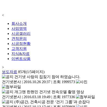
<
회사소개
사업영역
시공갤러리
견적문의
시공점현황
고객지원
지식&자료
이벤트상품
>
보도자료
85개(1/5페이지)
건기넷 사랑의 집짖기 참여 하였습니다.
건기넷본사
|
2016.10.26 20:37
|
조회 1999573
개그맨 한현민 건기넷 전속모델 촬영 영상
건기넷본사
|
2016.03.18 19:49
|
조회 1977336
(주)공간, 건축시공 전문 ‘건기 그룹’과 손잡다
건기넷본사
|
2015.10.13 17:46
|
조회 1979868