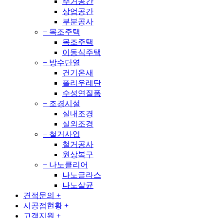
주거공간
상업공간
부분공사
+
목조주택
목조주택
이동식주택
+
방수단열
건기온새
폴리우레탄
수성연질폼
+
조경시설
실내조경
실외조경
+
철거사업
철거공사
원상복구
+
나노클리어
나노글라스
나노살균
견적문의
+
시공점현황
+
고객지원
+