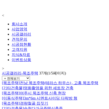
<
회사소개
사업영역
시공갤러리
견적문의
시공점현황
고객지원
지식&자료
이벤트상품
>
시공갤러리-목조주택
37개(1/5페이지)
[목조주택]
전남 목조주택(테라스 하우스) , 고흥 목조주택
[기타건축물]
영화촬영을 위한 세트장 건축
[목조주택]
여주시 목조주택 신축 현장
[이동식주택]
3m*6m 시멘트사이딩 다락방 형
[목조주택]
경량철골 집짓기
[기타건축물]
순천다가구주택신축중