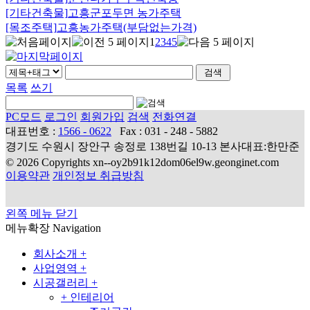
[기타건축물]
고흥군포두면 농가주택
[목조주택]
고흥농가주택(부담없는가격)
1
2
3
4
5
목록
쓰기
PC모드
로그인
회원가입
검색
전화연결
대표번호 :
1566 - 0622
Fax : 031 - 248 - 5882
경기도 수원시 장안구 송정로 138번길 10-13 본사대표:한만준
© 2026 Copyrights xn--oy2b91k12dom06el9w.geonginet.com
이용약관
개인정보 취급방침
왼쪽 메뉴 닫기
메뉴확장
Navigation
회사소개
+
사업영역
+
시공갤러리
+
+
인테리어