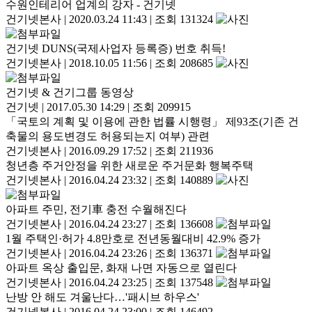
수원인테리어 업계의 강자 - 건기넷
건기넷본사
|
2020.03.24 11:43
|
조회 131324
건기넷 DUNS(국제사업자 등록증) 번호 취득!
건기넷본사
|
2018.10.05 11:56
|
조회 208685
건기넷 & 건기그룹 동영상
건기넷
|
2017.05.30 14:29
|
조회 209915
「국토의 계획 및 이용에 관한 법률 시행령」 제93조(기존 건
축물의 용도변경도 허용되는지 여부) 관련
건기넷본사
|
2016.09.29 17:52
|
조회 211936
청년층 주거안정을 위한 새로운 주거문화 행복주택
건기넷본사
|
2016.04.24 23:32
|
조회 140889
아파트 주민, 전기車 충전 수월해진다
건기넷본사
|
2016.04.24 23:27
|
조회 136608
1월 주택인·허가 4.8만호로 전년동월대비 42.9% 증가
건기넷본사
|
2016.04.24 23:26
|
조회 136371
아파트 옥상 출입문, 화재 나면 자동으로 열린다
건기넷본사
|
2016.04.24 23:25
|
조회 137548
난방 안 해도 겨울난다…'패시브 하우스'
건기넷본사
|
2016.04.24 23:00
|
조회 146492