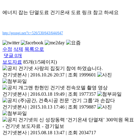
에너지 잡는 단열도료 건기온새 도료 링크 참고 하세요
http://geongi.net/?c=526/530/643/644/647
수정
삭제
목록으로
댓글
0
개
보도자료
85개(1/5페이지)
건기넷 사랑의 집짖기 참여 하였습니다.
건기넷본사
|
2016.10.26 20:37
|
조회 1999601
개그맨 한현민 건기넷 전속모델 촬영 영상
건기넷본사
|
2016.03.18 19:49
|
조회 1977357
(주)공간, 건축시공 전문 ‘건기 그룹’과 손잡다
건기넷본사
|
2015.10.13 17:46
|
조회 1979887
건기넷의 신 성장동력 ‘건기온새 단열재’ 300억원 목표
- 건기넷 보도자료 - 경기일보
건기넷본사
|
2015.08.18 13:47
|
조회 2034717