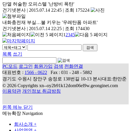
단열 허술한 오피스텔 '난방비 폭탄'
건기넷본사
|
2015.07.14 22:45
|
조회 175224
내화충전재 부실…불 키우는 '우레탄폼 아파트'
건기넷본사
|
2015.07.14 22:25
|
조회 174430
1
2
3
4
5
목록
쓰기
PC모드
로그인
회원가입
검색
전화연결
대표번호 :
1566 - 0622
Fax : 031 - 248 - 5882
경기도 수원시 장안구 송정로 138번길 10-13 본사대표:한만준
© 2026 Copyrights xn--oy2b91k12dom06el9w.geonginet.com
이용약관
개인정보 취급방침
왼쪽 메뉴 닫기
메뉴확장
Navigation
회사소개
+
사업영역
+