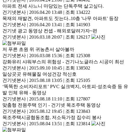
아파트 전세 사느니 마당있는 단독주택 살고싶다.
건기넷본사
|
2016.04.20 13:48
|
조회 134222
목재의 재발견, 아파트도 짓는다..10층 '나무 아파트' 등장
건기넷본사
|
2016.04.20 13:41
|
조회 141903
건기넷 광고 동영상 컨셉 - 해외로달려가자~편
건기넷본사
|
2016.03.18 20:07
|
조회 126217
저 푸른 초원 위 귀농촌서 살아볼까
건기넷본사
|
2016.03.08 15:36
|
조회 125308
강화유리 샤워부스의 위험성 - 건기나노글라스 시공이 최선
건기넷본사
|
2015.09.10 10:45
|
조회 138502
일상곳곳 유해물질 여성건강 적신호
건기넷본사
|
2015.08.18 13:05
|
조회 125105
‘똑똑한 소비자리포트’ PVC 실크벽지, 아토피·성조숙증 등 유
발 인체 유해 - 동영상
건기넷본사
|
2015.08.18 11:10
|
조회 127807
맞춤형 전원주택 인기 - 건기넷 목조주택 동영상
건기넷본사
|
2015.08.12 19:45
|
조회 123843
목조주택시공협동조합, 저소득가정 집수리 봉사
건기넷본사
|
2015.08.04 13:51
|
조회 123814