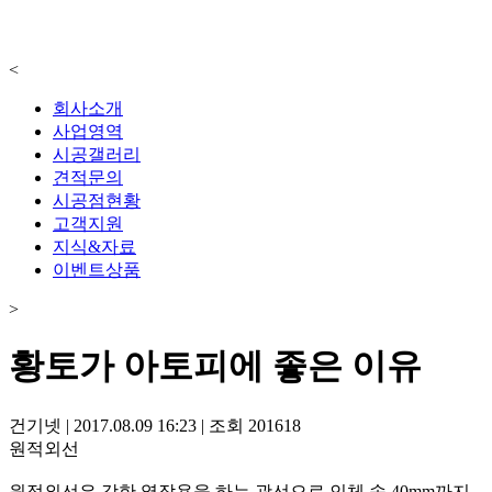
<
회사소개
사업영역
시공갤러리
견적문의
시공점현황
고객지원
지식&자료
이벤트상품
>
황토가 아토피에 좋은 이유
건기넷
|
2017.08.09 16:23
|
조회
201618
원적외선
원적외선은 강한 열작용을 하는 광선으로 인체 속 40mm까지