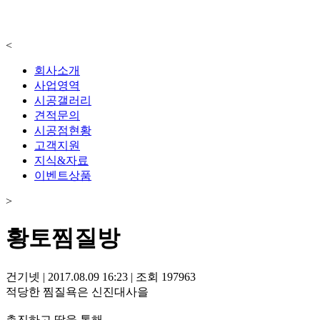
<
회사소개
사업영역
시공갤러리
견적문의
시공점현황
고객지원
지식&자료
이벤트상품
>
황토찜질방
건기넷
|
2017.08.09 16:23
|
조회
197963
적당한 찜질욕은 신진대사을
촉진하고 땀을 통해