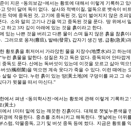
이 지은 <동의보감>에서는 황토에 대해서 이렇게 기록하고 있다
고 맛이 달며 독이 없다. 설사와 적백이질, 열독으로 뱃속이 비
모든 약에 중독된 것, 고기에 중독된 것, 입이 벌어지지 않은 조피
푼다. 소와 말의 고기나 간을 먹고 중독된 것을 푼다. 땅 위에서 
고 하고 3자 깊이 아래에 있는 것을 흙이라고 한다.
 있는 나쁜 것을 버리고 다른 물이 스며 들지 않은 흙을 참흙이
. 그러므로 옹저(癰疽), 발배(發背), 갑자기 생긴 병, 급황(急黃)
 황토흙을 휘저어서 가라앉힌 물을 지장수(地漿水)라고 하는데
 “누런 흙물을 말한다. 성질은 차고 독은 없다. 중독되어 안타깝게
 중독도 푼다. 산에는 독버섯이 있는데 이것을 모르고 삶아 먹으
버섯(楓樹菌)을 먹으면 계속 웃다가 죽을 수 있다. 이런 때에는 
 살릴 수 없다. 누런 흙이 있는 땅[黃土地]에 구덩이를 파고 그 
있다가 윗물을 떠서 마신다.”
에서 펴낸 <동의학사전>에서는 황토에 관해 이렇게 기록하고 
토(黃土)
위에서 1미터 밑에 있는 깨끗한 진흙이다. 대체로 잿빛누른색을 띤
 위경에 작용한다. 중초를 조하시키고 해독한다. 옛날에는 더위를
 부스럼, 약물중독, 고기 및 버섯 중독 등에 썼다. 지금은 황토를 