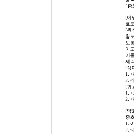
"황
[이
호토
[원
황토(
보통
아도
이룰
제 
[성
1,
2,
[귀
1,
2,
[약
중초
1,
2,