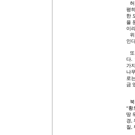
허준
평하
한 
을 
이라
위에
인다
또한
다.
가지
나무
로는
금 
북한
“황
땅 
경,
질,