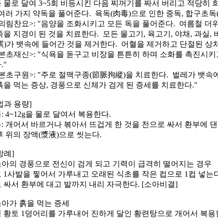
 물로 달여 3~5회 비등시킨 다음 찌꺼기를 짜서 버리고 적당히 희
여러 가지 약독을 풀어준다. 육독(肉毒)으로 인한 중독, 합구초독
 <의림찬요>: "음양을 조화시키고 모든 독을 풀어준다. 여름철 더
죽을 지경이 된 것을 치료한다. 모든 물고기, 육고기, 야채, 과실, 버
蜞)가 뱃속에 들어간 것을 제거한다. 어혈을 제거하고 단절된 상처
 <본초재신>: "식욕을 돋구고 비장을 튼튼히 하며 소화를 촉진시
."
 <본초구원>: "주로 절맥구종(節脈拘縱)을 치료한다. 벌레가 뱃속에
흙을 먹는 증상, 경풍으로 신체가 검게 된 증세를 치료한다."
법과 용량]
: 4~12g을 물로 달여서 복용한다.
: 개어서 바르거나 볶아서 뜨겁게 한 것을 천으로 싸서 환부에 댄
후 위의 장액(漿液)으로 씻는다.
방례]
 소아의 경풍으로 전신이 검게 되고 기력이 급격히 떨어지는 경우
 1사발을 찧어서 가루내고 오래된 식초를 작은 컵으로 1컵 넣는다
 싸서 환부에 대고 발까지 내리 자극한다. [소아비결]
 소아가 흙을 먹는 증세
 황토 1덩어리를 가루내어 진하게 달인 황련탕으로 개어서 복용한