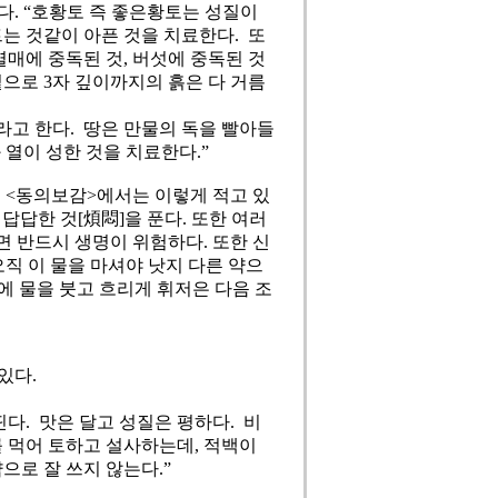
. “호황토 즉 좋은황토는 성질이
트는 것같이 아픈 것을 치료한다. 또
열매에 중독된 것, 버섯에 중독된 것
밑으로 3자 깊이까지의 흙은 다 거름
라고 한다. 땅은 만물의 독을 빨아들
과 열이 성한 것을 치료한다.”
 <동의보감>에서는 이렇게 적고 있
 답답한 것[煩悶]을 푼다. 또한 여러
면 반드시 생명이 위험하다. 또한 신
오직 이 물을 마셔야 낫지 다른 약으
속에 물을 붓고 흐리게 휘저은 다음 조
있다.
다. 맛은 달고 성질은 평하다. 비
 먹어 토하고 설사하는데, 적백이
약으로 잘 쓰지 않는다.”