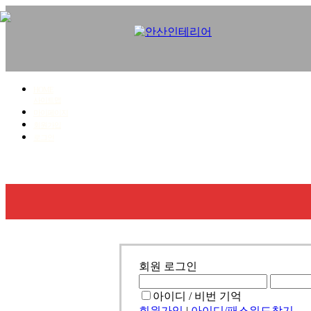
HOME
사이트맵
마이페이지
회원가입
로그인
회사소개
사업영역
시공갤러리
견적문의
회원 로그인
아이디 / 비번 기억
회원가입
|
아이디/패스워드찾기