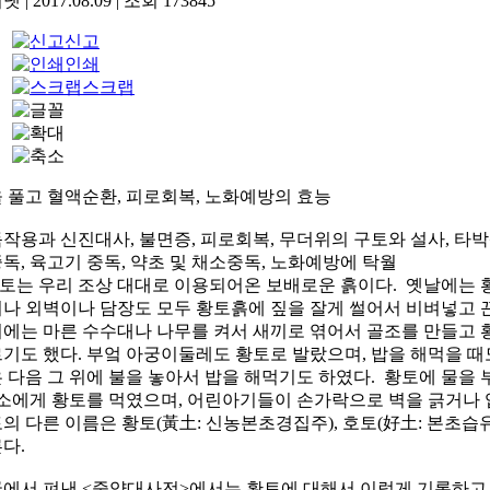
기넷
|
2017.08.09
|
조회
173845
신고
인쇄
스크랩
 풀고 혈액순환, 피로회복, 노화예방의 효능
작용과 신진대사, 불면증, 피로회복, 무더위의 구토와 설사, 타박상
독, 육고기 중독, 약초 및 채소중독, 노화예방에 탁월
는 우리 조상 대대로 이용되어온 보배로운 흙이다. 옛날에는 황
나 외벽이나 담장도 모두 황토흙에 짚을 잘게 썰어서 비벼넣고 
에는 마른 수수대나 나무를 켜서 새끼로 엮어서 골조를 만들고 
기도 했다. 부엌 아궁이둘레도 황토로 발랐으며, 밥을 해먹을 
 다음 그 위에 불을 놓아서 밥을 해먹기도 하였다. 황토에 물을 
 소에게 황토를 먹였으며, 어린아기들이 손가락으로 벽을 긁거나 
의 다른 이름은 황토(黃土: 신농본초경집주), 호토(好土: 본초습
다.
에서 펴낸 <중약대사전>에서는 황토에 대해서 이렇게 기록하고 