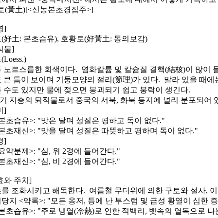
토(黃土)[<신농본초경집주>]
명]
(好土: 본초습유), 호황토(好黃土: 동의보감)
식물]
Loess.)
 노르스름한 회색이다. 염화칼륨 및 칼슘질 결핵(結核)이 많이 
 큰 틈이 보이며 기둥모양의 절리(節理)가 있다. 말라 있을 때
 수도 있지만 물에 젖으면 붕괴되기 쉽고 붕락이 생긴다.
4기 지층의 퇴적물로서 중국의 서북, 화북 등지에 널리 분포되어 
미]
 <본초습유>: "맛은 달며 성질은 평하고 독이 없다."
 <본초재신>: "맛을 달며 성질은 따뜻하고 평하며 독이 없다."
경]
 <요약분제>: "심, 위 2경에 들어간다."
 <본초재신>: "심, 비 2경에 들어간다."
효와 주치]
를 조화시키고 해독한다. 여름철 무더위에 의한 구토와 설사, 이
 이당지 <약록>: "모든 옹저, 등에 난 부스럼 및 급성 황열이 심한 
 <본초습유>: "주로 냉열(冷熱)로 인한 적백리, 뱃속의 열독으로 