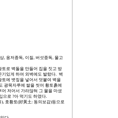
, 옹저종독, 이질, 버섯중독, 물고
토로 벽돌을 만들어 집을 짓고 방
끈기있게 하여 외벽에도 발랐다. 벽
황토에 볏짚을 넣어서 덧붙여 벽을
때도 광목자루에 쌀을 씻어 황토흙에
부어 저어서 가라않혀 그 물을 마셨
입으로 ?아 먹기도 하였다.
유), 호황토(好黃土: 동의보감)등으로
있다.