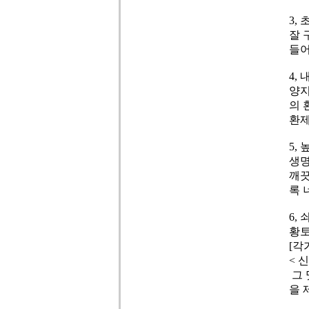
3,
잘 
들어
4,
양지
의 
환제
5,
생명
깨끗
록 
6,
황토
[각
< 
그 
을 