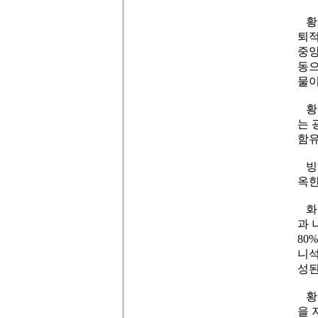
황토
퇴적
중앙
동으
물이
황갈
는 
함유
빙하
옥한
화학
과 
80
니석
성된
황토
을 