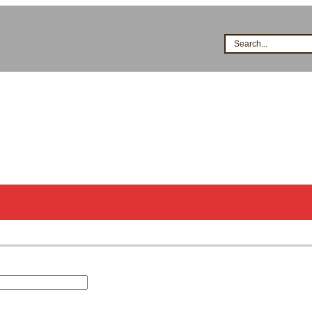
Search...
시공점현황
고객지원
지식&자료
이벤