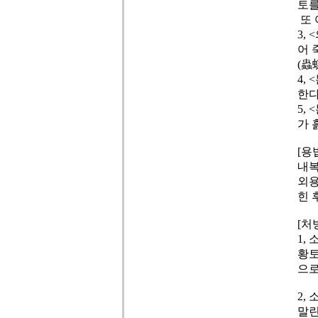
토를
또 
3,
어 
(蟲
4,
한다
5,
가 
[용
내복
외용
힌 
[처
1,
황토
으로
2,
말린