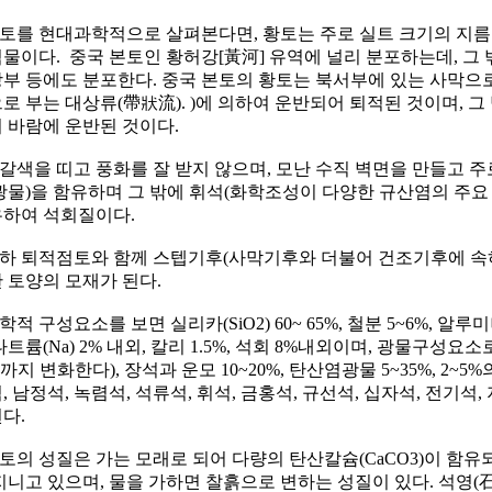
를 현대과학적으로 살펴본다면, 황토는 주로 실트 크기의 지름 0.
물이다. 중국 본토인 황허강[黃河] 유역에 널리 분포하는데, 그 
부 등에도 분포한다. 중국 본토의 황토는 북서부에 있는 사막으
로 부는 대상류(帶狀流). )에 의하여 운반되어 퇴적된 것이며, 그
 바람에 운반된 것이다.
색을 띠고 풍화를 잘 받지 않으며, 모난 수직 벽면을 만들고 주
광물)을 함유하며 그 밖에 휘석(화학조성이 다양한 규산염의 주요 
하여 석회질이다.
 퇴적점토와 함께 스텝기후(사막기후와 더불어 건조기후에 속하
 토양의 모재가 된다.
적 구성요소를 보면 실리카(SiO2) 60~ 65%, 철분 5~6%, 알루미나(A
나트륨(Na) 2% 내외, 칼리 1.5%, 석회 8%내외이며, 광물구성요소로
%까지 변화한다), 장석과 운모 10~20%, 탄산염광물 5~35%, 2~5
, 남정석, 녹렴석, 석류석, 휘석, 금홍석, 규선석, 십자석, 전기
다.
의 성질은 가는 모래로 되어 다량의 탄산칼슘(CaCO3)이 함유
지니고 있으며, 물을 가하면 찰흙으로 변하는 성질이 있다. 석영(石英