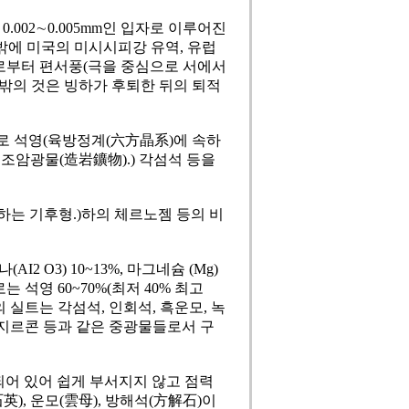
002∼0.005mm인 입자로 이루어진
밖에 미국의 미시시피강 유역, 유럽
로부터 편서풍(극을 중심으로 서에서
 밖의 것은 빙하가 후퇴한 뒤의 퇴적
로 석영(육방정계(六方晶系)에 속하
조암광물(造岩鑛物).) 각섬석 등을
는 기후형.)하의 체르노젬 등의 비
I2 O3) 10~13%, 마그네슘 (Mg)
는 석영 60~70%(최저 40% 최고
%의 실트는 각섬석, 인회석, 흑운모, 녹
석, 지르콘 등과 같은 중광물들로서 구
되어 있어 쉽게 부서지지 않고 점력
), 운모(雲母), 방해석(方解石)이