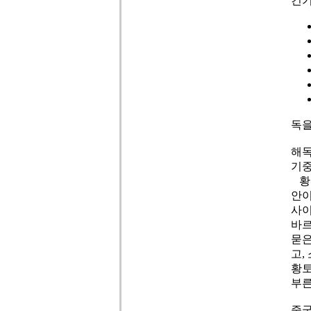
건
독을
해독
기중
황토
안이
사이
바르
묻은
고,
황토
부른
중국