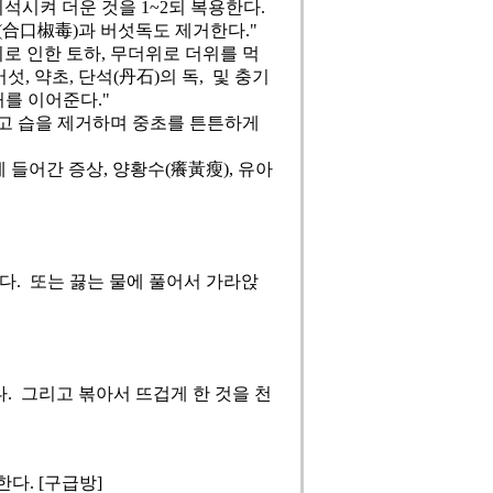
석시켜 더운 것을 1~2되 복용한다.
(合口椒毒)과 버섯독도 제거한다."
위로 인한 토하, 무더위로 더위를 먹
섯, 약초, 단석(丹石)의 독, 및 충기
를 이어준다."
키고 습을 제거하며 중초를 튼튼하게
 들어간 증상, 양황수(癢黃瘦), 유아
다. 또는 끓는 물에 풀어서 가라앉
. 그리고 볶아서 뜨겁게 한 것을 천
다. [구급방]