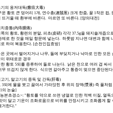
 초기의 옹저대독(癰疽大毒)
구운 황토 큰 덩어리 1개, 연수총(連鬚葱) 크게 한줌, 꿀 1작은 컵,
 뜨거울 때 환부에 바른다. 마르면 또 바른다. [양의대전]
 내치종통(內痔腫痛)
쪽의 황토, 황련의 분말, 피초(皮硝) 각각 37.5g을 돼지쓸개즙
환제로 한 것을 매일 항문에 넣는다. 하룻밤 지나면 대변과 함께 
로 하여 복용한다. [손천인집효방]
 높은 곳에서 떨어지거나 나무, 돌에 부딪치거나 낙마로 인한 모
이 위태로운 경우
한 황토 5되를 증류하여 둘로 나눈다. 낡은 천으로 여러 겹 싸서
너무 뜨겁지 않게 한다. 식으면 갈아주고 통증이 멎으면 중단된다.
 쇠고기, 말고기의 중독 및 간독(肝毒)
 3되에 물을 붓고 끓여서 가라앉힌 후 위의 장액(漿液) 즉 풀처럼 
가의 논술]
신농본초경소>: "황토를 약으로 쓰면 냉열로 인한 적백 이질, 열
맛이 달고 기운이 조화로움으로 비위를 안정시키고 조화롭게 할 수
제거한다."