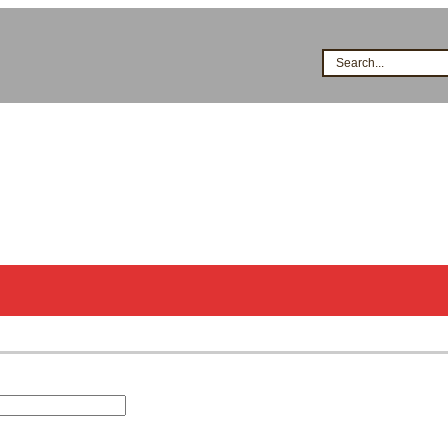
Search...
시공점현황
고객지원
지식&자료
이벤