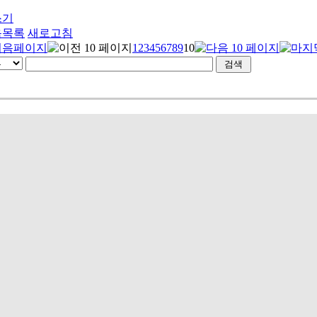
쓰기
음목록
새로고침
1
2
3
4
5
6
7
8
9
10