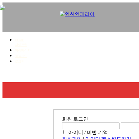
HOME
사이트맵
마이페이지
회원가입
로그인
회사소개
사업영역
시공갤러리
견적문의
회원 로그인
아이디 / 비번 기억
회원가입
|
아이디/패스워드찾기