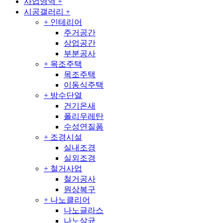
사업영역
+
시공갤러리
+
+
인테리어
주거공간
상업공간
부분공사
+
목조주택
목조주택
이동식주택
+
방수단열
건기온새
폴리우레탄
수성연질폼
+
조경시설
실내조경
실외조경
+
철거사업
철거공사
원상복구
+
나노클리어
나노글라스
나노살균