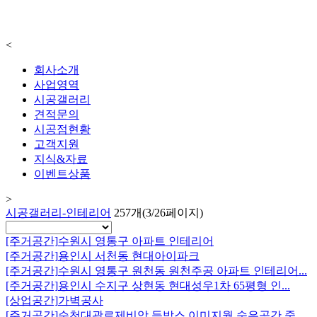
<
회사소개
사업영역
시공갤러리
견적문의
시공점현황
고객지원
지식&자료
이벤트상품
>
시공갤러리-인테리어
257개(3/26페이지)
[주거공간]
수원시 영통구 아파트 인테리어
[주거공간]
용인시 서천동 현대아이파크
[주거공간]
수원시 영통구 원천동 원천주공 아파트 인테리어...
[주거공간]
용인시 수지구 상현동 현대성우1차 65평형 인...
[상업공간]
가벽공사
[주거공간]
순천대광로제비앙 등박스 이미지월 숨은공간 중