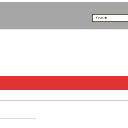
Search...
시공점현황
고객지원
지식&자료
이벤