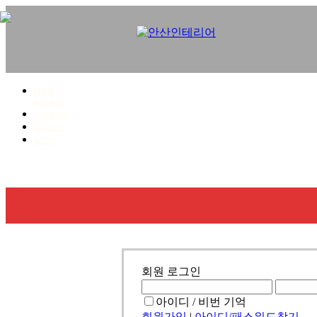
HOME
사이트맵
마이페이지
회원가입
로그인
회사소개
사업영역
시공갤러리
견적문의
회원 로그인
아이디 / 비번 기억
회원가입
|
아이디/패스워드찾기