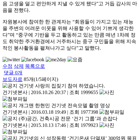
음 고생을 덜고 편안하게 지낼 수 있게 됐다”고 거듭 감사의 마
음을 전했다.
자원봉사에 참여한 한 관계자는 “회원들이 가지고 있는 재능
을 주변의 어려운 이웃을 위해 사용할 수 있어 기쁘게 생각한
다”며 “중구에 기반을 두고 활동하고 있는 만큼 매년 1차례 정
도 취약한 주거환경에서 거주하시는 중구 구민들을 위해 지속
적인 봉사활동을 펼쳐나가고 싶다”고 말했다.
수정
삭제
목록으로
댓글
0
개
보도자료
85개(1/5페이지)
건기넷 사랑의 집짖기 참여 하였습니다.
건기넷본사
|
2016.10.26 20:37
|
조회 1999655
개그맨 한현민 건기넷 전속모델 촬영 영상
건기넷본사
|
2016.03.18 19:49
|
조회 1977398
(주)공간, 건축시공 전문 ‘건기 그룹’과 손잡다
건기넷본사
|
2015.10.13 17:46
|
조회 1979923
건기넷의 신 성장동력 ‘건기온새 단열재’ 300억원 목표