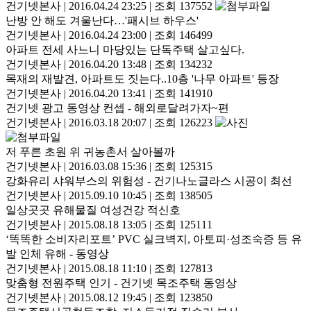
건기넷본사
|
2016.04.24 23:25
|
조회 137552
난방 안 해도 겨울난다…'패시브 하우스'
건기넷본사
|
2016.04.24 23:00
|
조회 146499
아파트 전세 사느니 마당있는 단독주택 살고싶다.
건기넷본사
|
2016.04.20 13:48
|
조회 134232
목재의 재발견, 아파트도 짓는다..10층 '나무 아파트' 등장
건기넷본사
|
2016.04.20 13:41
|
조회 141910
건기넷 광고 동영상 컨셉 - 해외로달려가자~편
건기넷본사
|
2016.03.18 20:07
|
조회 126223
저 푸른 초원 위 귀농촌서 살아볼까
건기넷본사
|
2016.03.08 15:36
|
조회 125315
강화유리 샤워부스의 위험성 - 건기나노글라스 시공이 최선
건기넷본사
|
2015.09.10 10:45
|
조회 138505
일상곳곳 유해물질 여성건강 적신호
건기넷본사
|
2015.08.18 13:05
|
조회 125111
‘똑똑한 소비자리포트’ PVC 실크벽지, 아토피·성조숙증 등 유
발 인체 유해 - 동영상
건기넷본사
|
2015.08.18 11:10
|
조회 127813
맞춤형 전원주택 인기 - 건기넷 목조주택 동영상
건기넷본사
|
2015.08.12 19:45
|
조회 123850