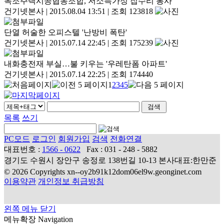
목조주택시공협동조합, 저소득가정 집수리 봉사
건기넷본사
|
2015.08.04 13:51
|
조회 123818
단열 허술한 오피스텔 '난방비 폭탄'
건기넷본사
|
2015.07.14 22:45
|
조회 175239
내화충전재 부실…불 키우는 '우레탄폼 아파트'
건기넷본사
|
2015.07.14 22:25
|
조회 174440
1
2
3
4
5
목록
쓰기
PC모드
로그인
회원가입
검색
전화연결
대표번호 :
1566 - 0622
Fax : 031 - 248 - 5882
경기도 수원시 장안구 송정로 138번길 10-13 본사대표:한만준
© 2026 Copyrights xn--oy2b91k12dom06el9w.geonginet.com
이용약관
개인정보 취급방침
왼쪽 메뉴 닫기
메뉴확장
Navigation