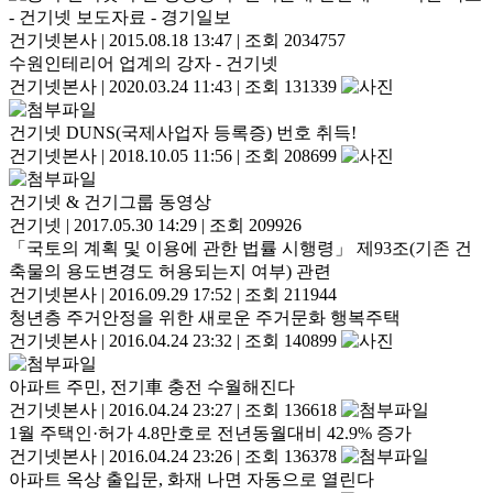
- 건기넷 보도자료 - 경기일보
건기넷본사
|
2015.08.18 13:47
|
조회 2034757
수원인테리어 업계의 강자 - 건기넷
건기넷본사
|
2020.03.24 11:43
|
조회 131339
건기넷 DUNS(국제사업자 등록증) 번호 취득!
건기넷본사
|
2018.10.05 11:56
|
조회 208699
건기넷 & 건기그룹 동영상
건기넷
|
2017.05.30 14:29
|
조회 209926
「국토의 계획 및 이용에 관한 법률 시행령」 제93조(기존 건
축물의 용도변경도 허용되는지 여부) 관련
건기넷본사
|
2016.09.29 17:52
|
조회 211944
청년층 주거안정을 위한 새로운 주거문화 행복주택
건기넷본사
|
2016.04.24 23:32
|
조회 140899
아파트 주민, 전기車 충전 수월해진다
건기넷본사
|
2016.04.24 23:27
|
조회 136618
1월 주택인·허가 4.8만호로 전년동월대비 42.9% 증가
건기넷본사
|
2016.04.24 23:26
|
조회 136378
아파트 옥상 출입문, 화재 나면 자동으로 열린다