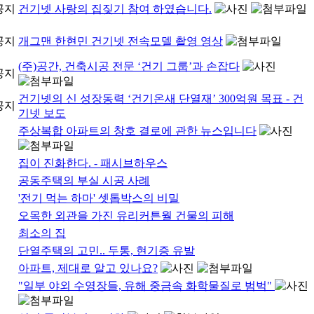
건기넷 사랑의 집짖기 참여 하였습니다.
개그맨 한현민 건기넷 전속모델 촬영 영상
(주)공간, 건축시공 전문 ‘건기 그룹’과 손잡다
건기넷의 신 성장동력 ‘건기온새 단열재’ 300억원 목표 - 건
기넷 보도
주상복합 아파트의 창호 결로에 관한 뉴스입니다
집이 진화한다. - 패시브하우스
공동주택의 부실 시공 사례
'전기 먹는 하마' 셋톱박스의 비밀
오목한 외관을 가진 유리커튼월 건물의 피해
최소의 집
단열주택의 고민.. 두통, 현기증 유발
아파트, 제대로 알고 있나요?
"일부 야외 수영장들, 유해 중금속 화학물질로 범벅"