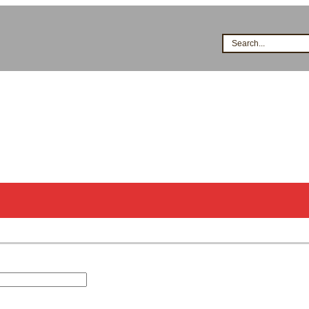
Search...
시공점현황
고객지원
지식&자료
이벤