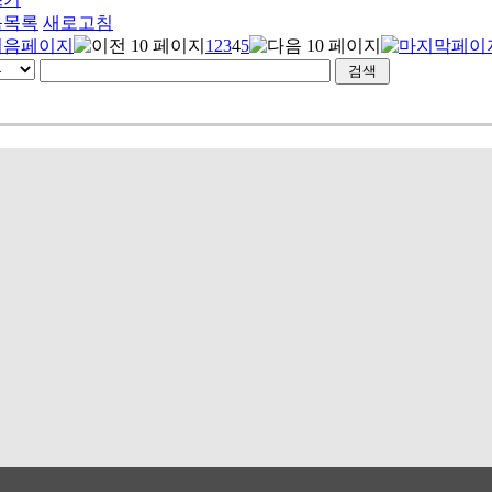
음목록
새로고침
1
2
3
4
5