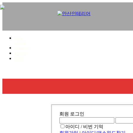
HOME
사이트맵
마이페이지
회원가입
로그인
회사소개
사업영역
시공갤러리
견적문의
회원 로그인
아이디 / 비번 기억
회원가입
|
아이디/패스워드찾기