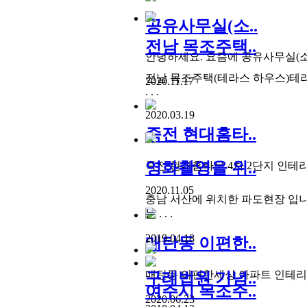
공유사무실(소..
전남 목조주택..
안녕하세요. 요즘에 공유사무실(소호사
전남 목조주택(테라스 하우스)테라
2020.11.17
. . .
2020.03.19
죽전 현대홈타..
영화촬영을 위..
죽전 현대홈타운 4차 2단지 인테리어
2020.11.05
충남 서산에 위치한 파도현장 입
는 . . .
2019.04.18
매탄동 이편한..
매탄동 이편한세상 아파트 인테리
구레법원 기념..
여주시 목조주..
2020.06.23