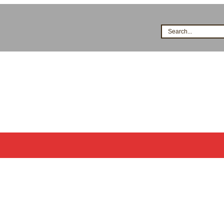
Search...
시공점현황
고객지원
지식&자료
이벤