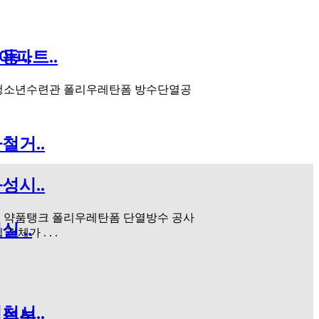
아파트..
 ..
 청소년수련관 폴리우레탄폼 방수단열공
철거..
성시..
 약품탱크 폴리우레탄폼 단열방수 공사
 ..
전체가 . . .
천시..
부분..