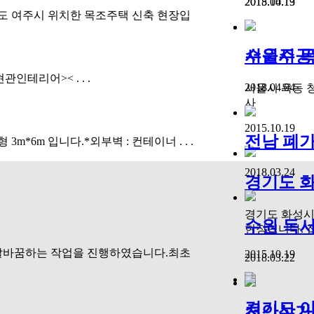
2018.04.13
2015.10.19
도 여주시 위치한 목조주택 신축 현장입
수원주공
서울시 목동
테리어>< . . .
2018.04.04
서울시 목동
사
2015.10.19
전남 폐가
*6m 입니다.*외부벽 : 컨테이너 . . .
2018.03.24
경기도 화
경기도 화성시
수원 독서실
현장입니다. 집 
탈바꿈하는 작업을 진행하였습니다.최초
2015.10.19
2018.03.22
경기도 이
천안상가 